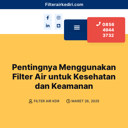
Filterairkediri.com
0856
4944
3732
Tentang Kami
Pentingnya Menggunakan
Filter Air untuk Kesehatan
dan Keamanan
FILTER AIR KDR
MARET 26, 2025